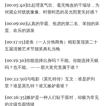
[00:05:40]比起理直气壮、毫无悔改的千瑞珍，为
何观众对犹犹豫豫、时善时恶的吴允熙更失好感？
[00:09:00]认真的学霸、焦虑的第二名、笨拙的坏
蛋、欢乐的源泉
[00:17:15]老鱼（一人分饰两角）精彩复现第二十
五届清雅艺术节颁奖典礼当晚
[00:19:30]你能选择出身吗？不能。你能选择天赋
吗？也不能。——那大奖究竟属于谁？
[00:22:50]与电影《莫扎特传》互文：谁是萨列
里？谁是莫扎特？谁又嫉妒着谁？
[00:26:35]嫉妒是一种人们耻于面对，却极为常见
的次级负面情绪