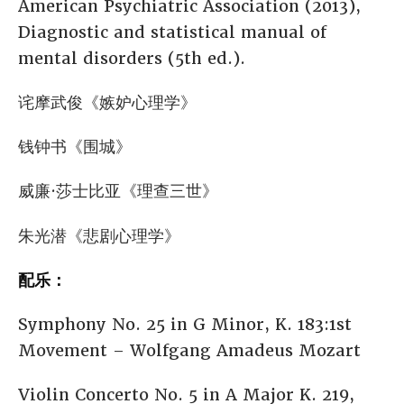
American Psychiatric Association (2013),
Diagnostic and statistical manual of
mental disorders (5th ed.).
诧摩武俊《嫉妒心理学》
钱钟书《围城》
威廉·莎士比亚《理查三世》
朱光潜《悲剧心理学》
配乐：
Symphony No. 25 in G Minor, K. 183:1st
Movement – Wolfgang Amadeus Mozart
Violin Concerto No. 5 in A Major K. 219,