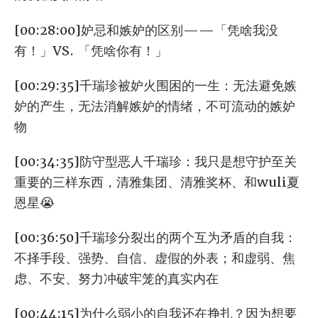
[00:28:00]妒忌和嫉妒的区别——「凭啥我没
有！」VS. 「凭啥你有！」
[00:29:35]千瑞珍被妒火围困的一生：无法避免嫉
妒的产生，无法消解嫉妒的情绪，不可流动的嫉妒
物
[00:34:35]防守型恶人千瑞珍：我只是想守护至关
重要的三样东西，清雅集团、清雅奖杯、和wuli夏
恩星😭
[00:36:50]千瑞珍分裂出的两个互为矛盾的自我：
不择手段、强势、自信、虚假的外表；和虚弱、焦
虑、不安、努力冲破牢笼的真实内在
[00:44:15]为什么弱小的自我还在挣扎？因为想要