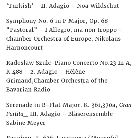
‘Turkish’ – II. Adagio – Noa Wildschut
Symphony No. 6 in F Major, Op. 68
“Pastoral” – I Allegro, ma non troppo –
Chamber Orchestra of Europe, Nikolaus
Harnoncourt
Radoslaw Szulc-Piano Concerto No.23 In A,
K.488 – 2. Adagio – Hélène
Grimaud,Chamber Orchestra of the
Bavarian Radio
Serenade in B-Flat Major, K. 361,370a,
Gran
Partita
_ III. Adagio – Bläserensemble
Sabine Meyer
Requiem, K. 626: Lacrimosa (Mournful