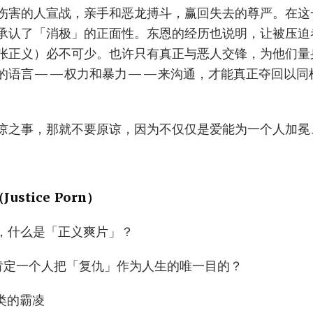
伤害的人宣战，亲手和恶龙搏斗，赢回失去的尊严。在这
承认了「消极」的正面性。东恩的经历也说明，让被压迫
张正义）必不可少。也许只有真正与恶人交锋，为他们量
的语言——权力和暴力——来沟通，才能真正夺回以同
谅之事，那就不要原谅，因为不仅仅是爱能为一个人加冕
Justice Porn）
上来讲，什么是「正义爽片」？
要如何肯定一个人把「复仇」作为人生的唯一目的？
种类的霸凌