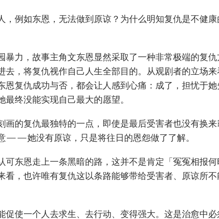
人，例如东恩，无法做到原谅？为什么明知复仇是不健康
园暴力，故事主角文东恩显然采取了一种非常极端的复仇
进去，将复仇视作自己人生全部目的。从观剧者的立场来
东恩复仇成功与否，都会让人感到心痛：成了，担忧于她
她最终没能实现自己最大的愿望。
刻画的复仇最独特的一点，即使是最后受害者也没有换来
意——她没有原谅，只是将往日的恩怨做了了解。
认可东恩走上一条黑暗的路，这并不是肯定「冤冤相报何
来看，也许唯有复仇这以条路能够带给受害者、原谅所
能促使一个人去求生、去行动、变得强大。这是治愈中必