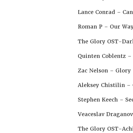
Lance Conrad – Can
Roman P – Our Wa
The Glory OST-Dar
Quinten Coblentz –
Zac Nelson – Glory
Aleksey Chistilin –
Stephen Keech – Se
Veaceslav Draganov
The Glory OST-Achi