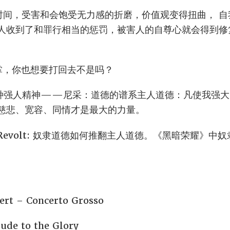
时间，受害和会饱受无力感的折磨，价值观变得扭曲， 
人收到了和罪行相当的惩罚，被害人的自尊心就会得到修
了一巴掌，你也想要打回去不是吗？
仇最为一种强人精神——尼采：道德的谱系主人道德：凡使我强
慈悲、宽容、同情才是最大的力量。
 Slave Revolt: 奴隶道德如何推翻主人道德。《黑暗荣耀
rt – Concerto Grosso
ude to the Glory